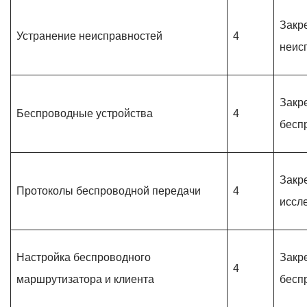
Закр
Устранение неисправностей
4
неис
Закр
Беспроводные устройства
4
бесп
Закр
Протоколы беспроводной передачи
4
иссл
Настройка беспроводного
Закр
4
маршрутизатора и клиента
бесп