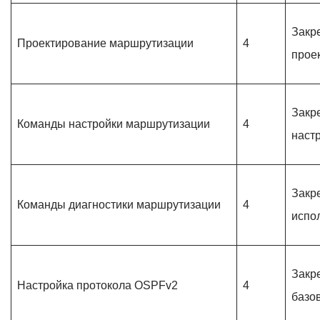
Закр
Проектирование маршрутизации
4
прое
Закр
Команды настройки маршрутизации
4
наст
Закр
Команды диагностики маршрутизации
4
испо
Закр
Настройка протокола OSPFv2
4
базо