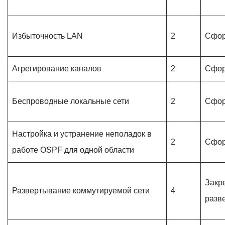
Избыточность LAN
2
Сфор
Агрегирование каналов
2
Сфор
Беспроводные локальные сети
2
Сфор
Настройка и устранение неполадок в
2
Сфор
работе OSPF для одной области
Закр
Развертывание коммутируемой сети
4
разв