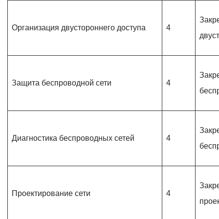
Закр
Организация двустороннего доступа
4
двус
Закр
Защита беспроводной сети
4
бесп
Закр
Диагностика беспроводных сетей
4
бесп
Закр
Проектирование сети
4
прое