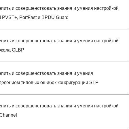
епить и совершенствовать знания и умения настройкой
d PVST+, PortFast и BPDU Guard
епить и совершенствовать знания и умения настройкой
окола GLBP
епить и совершенствовать знания и умения
делением типовых ошибок конфигурации STP
епить и совершенствовать знания и умения настройкой
rChannel