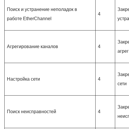
Поиск и устранение неполадок в
Закр
4
работе EtherChannel
устр
Закр
Агрегирование каналов
4
агре
Закр
Настройка сети
4
сети
Закр
Поиск неисправностей
4
неис