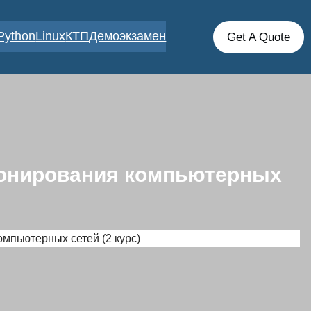
Python
Linux
КТП
Демоэкзамен
Get A Quote
ионирования компьютерных
мпьютерных сетей (2 курс)