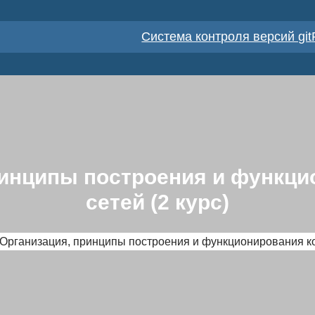
Cистема контроля версий git
принципы построения и функц
сетей (2 курс)
 Организация, принципы построения и функционирования ко