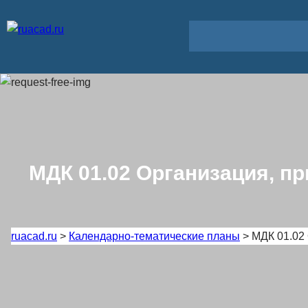
Перейти
к
содержимому
МДК 01.02 Организация, 
ruacad.ru
>
Календарно-тематические планы
>
МДК 01.02