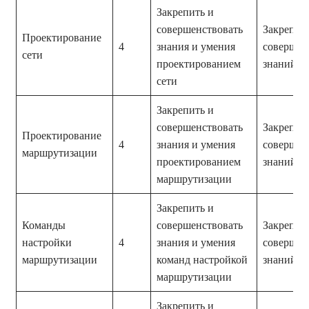
Закрепить и
совершенствовать
Закрепле
Проектирование
4
знания и умения
совершен
сети
проектированием
знаний и
сети
Закрепить и
совершенствовать
Закрепле
Проектирование
4
знания и умения
совершен
маршрутизации
проектированием
знаний и
маршрутизации
Закрепить и
Команды
совершенствовать
Закрепле
настройки
4
знания и умения
совершен
маршрутизации
команд настройкой
знаний и
маршрутизации
Закрепить и