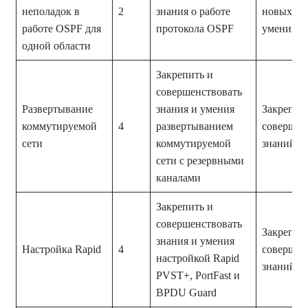
неполадок в
2
знания о работе
новых зн
работе OSPF для
протокола OSPF
умений
одной области
Закрепить и
совершенствовать
Развертывание
знания и умения
Закрепле
коммутируемой
4
развертыванием
совершен
сети
коммутируемой
знаний и
сети с резервными
каналами
Закрепить и
совершенствовать
Закрепле
знания и умения
Настройка Rapid
4
совершен
настройкой Rapid
знаний и
PVST+, PortFast и
BPDU Guard