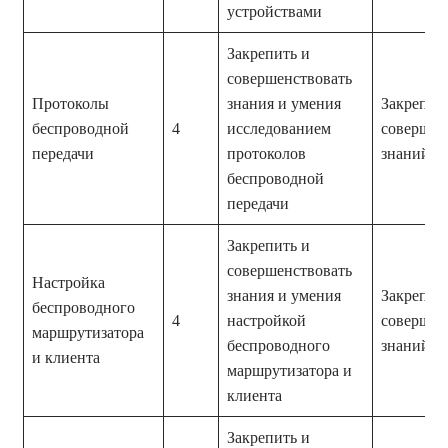
устройствами
Закрепить и
совершенствовать
Протоколы
знания и умения
Закрепле
беспроводной
4
исследованием
совершен
передачи
протоколов
знаний и
беспроводной
передачи
Закрепить и
совершенствовать
Настройка
знания и умения
Закрепле
беспроводного
4
настройкой
совершен
маршрутизатора
беспроводного
знаний и
и клиента
маршрутизатора и
клиента
Закрепить и