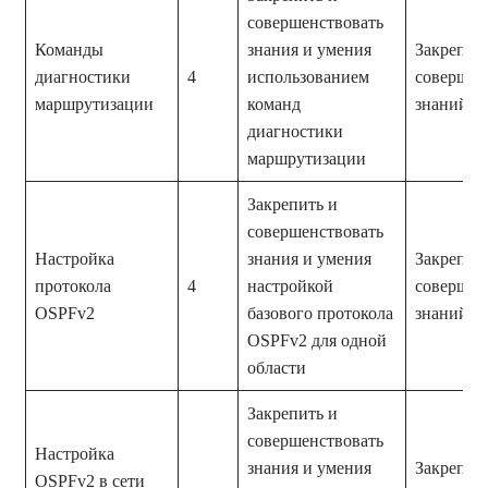
совершенствовать
Команды
знания и умения
Закрепле
диагностики
4
использованием
совершен
маршрутизации
команд
знаний и
диагностики
маршрутизации
Закрепить и
совершенствовать
Настройка
знания и умения
Закрепле
протокола
4
настройкой
совершен
OSPFv2
базового протокола
знаний и
OSPFv2 для одной
области
Закрепить и
совершенствовать
Настройка
знания и умения
Закрепле
OSPFv2 в сети