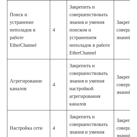
Закрепить и
Поиск и
совершенствовать
устранение
знания и умения
Закрепле
неполадок в
4
поиском и
совершен
работе
устранением
знаний и
EtherChannel
неполадок в работе
EtherChannel
Закрепить и
совершенствовать
Закрепле
Агрегирование
знания и умения
4
совершен
каналов
настройкой
знаний и
агрегирования
каналов
Закрепить и
Закрепле
совершенствовать
Настройка сети
4
совершен
знания и умения
знаний и