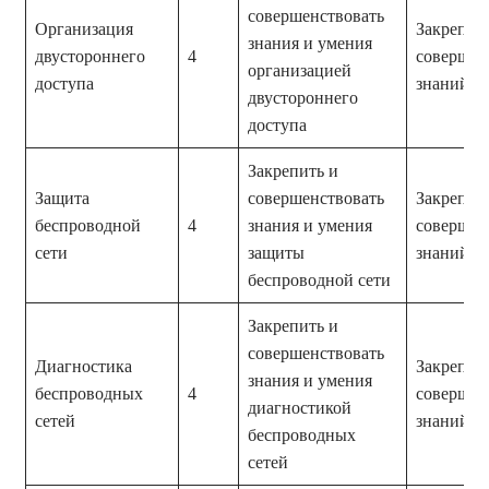
совершенствовать
Организация
Закрепле
знания и умения
двустороннего
4
совершен
организацией
доступа
знаний и
двустороннего
доступа
Закрепить и
Защита
совершенствовать
Закрепле
беспроводной
4
знания и умения
совершен
сети
защиты
знаний и
беспроводной сети
Закрепить и
совершенствовать
Диагностика
Закрепле
знания и умения
беспроводных
4
совершен
диагностикой
сетей
знаний и
беспроводных
сетей