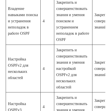
Закрепить и
Владение
совершенствовать
навыками поиска
знания и умения
Закрепле
и устранения
4
поиском и
совершен
неполадок в
устранением
знаний и
работе OSPF
неполадок в работе
OSPF
Закрепить и
совершенствовать
Настройка
знания и умения
Закрепле
OSPFv2 для
4
настройкой
совершен
нескольких
OSPFv2 для
знаний и
областей
нескольких
областей
Закрепить и
Закрепле
Настройка
совершенствовать
4
совершен
OSPFv3
знания и умения