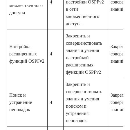
4
настройки OSPFv2
совершен
множественного
в сети
знаний и
доступа
множественного
доступа
Закрепить и
совершенствовать
Настройка
Закрепле
знания и умения
расширенных
4
совершен
настройкой
функций OSPFv2
знаний и
расширенных
функций OSPFv2
Закрепить и
совершенствовать
Поиск и
Закрепле
знания и умения
устранение
4
совершен
поиском и
неполадок
знаний и
устранения
неполадок