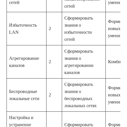
сетей
умений
сетей
Сформировать
Формиро
Избыточность
знания о
2
новых зн
LAN
избыточности
умений
сетей
Сформировать
Агрегирование
знания о
2
Комбини
каналов
агрегировании
каналов
Сформировать
Формиро
Беспроводные
знания о
2
новых зн
локальные сети
беспроводных
умений
локальных сетях
Настройка и
устранение
Сформировать
Формиро