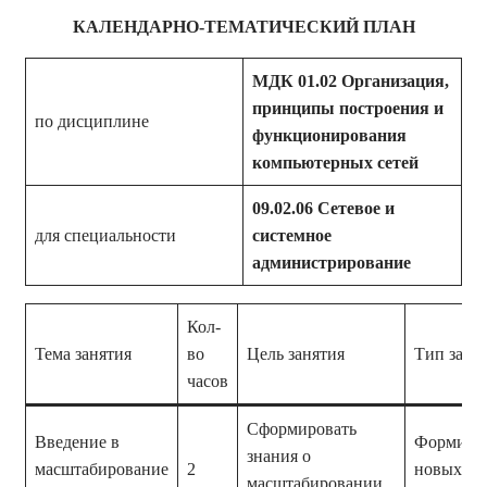
КАЛЕНДАРНО-ТЕМАТИЧЕСКИЙ ПЛАН
МДК 01.02 Организация,
принципы построения и
по дисциплине
функционирования
компьютерных сетей
09.02.0
6
Сетевое и
для специальности
системное
администрирование
Кол-
Тема занятия
во
Цель занятия
Тип заня
часов
Сформировать
Введение в
Формиро
знания о
масштабирование
2
новых зн
масштабировании