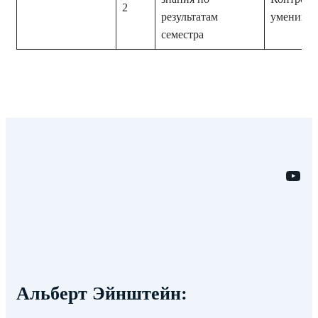
2
результатам
умений
семестра
YouTube
Альберт Эйнштейн
: