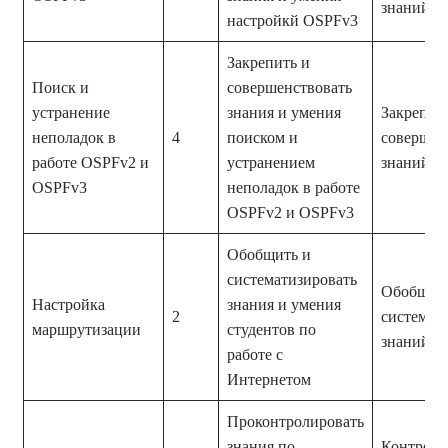
знаний и
настройкй OSPFv3
Закрепить и
Поиск и
совершенствовать
устранение
знания и умения
Закрепле
неполадок в
4
поиском и
совершен
работе OSPFv2 и
устранением
знаний и
OSPFv3
неполадок в работе
OSPFv2 и OSPFv3
Обобщить и
систематизировать
Обобщен
Настройка
знания и умения
2
системат
маршрутизации
студентов по
знаний и
работе с
Интернетом
Проконтролировать
знания по
Контроль