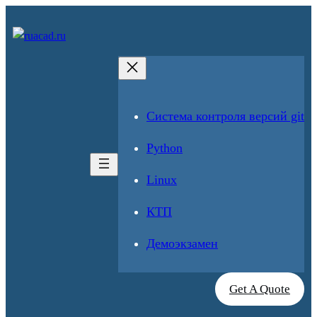
Перейти
к
содержимому
Cистема контроля версий git
Python
Linux
КТП
Демоэкзамен
Get A Quote