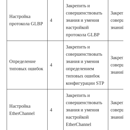
Закрепить и
совершенствовать
Закрепле
Настройка
4
знания и умения
совершен
протокола GLBP
настройкой
знаний и
протокола GLBP
Закрепить и
совершенствовать
Закрепле
Определение
знания и умения
4
совершен
типовых ошибок
определением
знаний и
типовых ошибок
конфигурации STP
Закрепить и
совершенствовать
Закрепле
Настройка
4
знания и умения
совершен
EtherChannel
настройкой
знаний и
EtherChannel