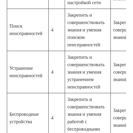
настройкой сети
Закрепить и
совершенствовать
Закрепле
Поиск
4
знания и умения
совершен
неисправностей
поиском
знаний и
неисправностей
Закрепить и
совершенствовать
Закрепле
Устранение
4
знания и умения
совершен
неисправностей
устранением
знаний и
неисправностей
Закрепить и
совершенствовать
Закрепле
Беспроводные
знания и умения
4
совершен
устройства
работой с
знаний и
беспроводными