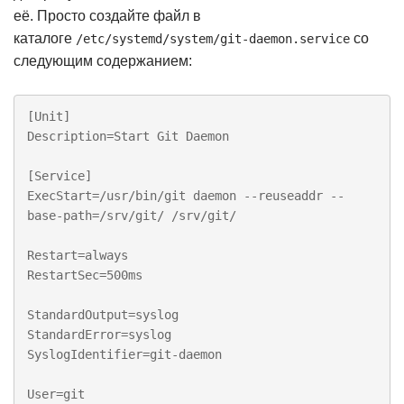
её. Просто создайте файл в
каталоге
со
/etc/systemd/system/git-daemon.service
следующим содержанием:
[Unit]

Description=Start Git Daemon

[Service]

ExecStart=/usr/bin/git daemon --reuseaddr --
base-path=/srv/git/ /srv/git/

Restart=always

RestartSec=500ms

StandardOutput=syslog

StandardError=syslog

SyslogIdentifier=git-daemon

User=git
