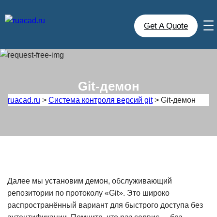
Перейти
к
Get A Quote
содержимому
Git-демон
ruacad.ru
>
Cистема контроля версий git
>
Git-демон
Далее мы установим демон, обслуживающий
репозитории по протоколу «Git». Это широко
распространённый вариант для быстрого доступа без