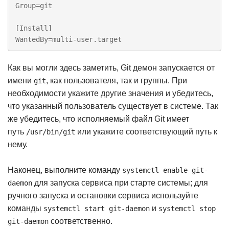
Group=git

[Install]

WantedBy=multi-user.target
Как вы могли здесь заметить, Git демон запускается от
имени
, как пользователя, так и группы. При
git
необходимости укажите другие значения и убедитесь,
что указанный пользователь существует в системе. Так
же убедитесь, что исполняемый файл Git имеет
путь
или укажите соответствующий путь к
/usr/bin/git
нему.
Наконец, выполните команду
systemctl enable git-
для запуска сервиса при старте системы; для
daemon
ручного запуска и остановки сервиса используйте
команды
и
systemctl start git-daemon
systemctl stop
соответственно.
git-daemon